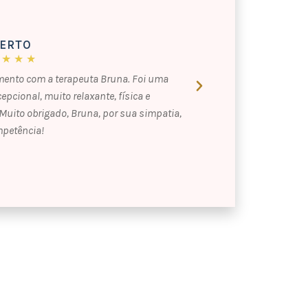
BERTO
YGHO
 ★ ★ ★
★ ★ ★
mento com a terapeuta Bruna. Foi uma
Ótimo atendiment
epcional, muito relaxante, física e
extremamente limp
uito obrigado, Bruna, por sua simpatia,
são um espetácul
mpetência!