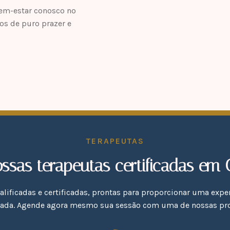
bem-estar conosco no
s de puro prazer e
TERAPEUTAS
ssas terapeutas certificadas em
lificadas e certificadas, prontas para proporcionar uma expe
zada. Agende agora mesmo sua sessão com uma de nossas prof