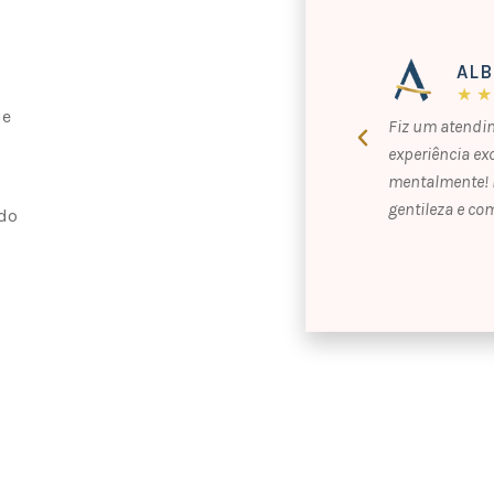
AL
★ ★
ue
Fiz um atendi
experiência exc
mentalmente! M
gentileza e co
do