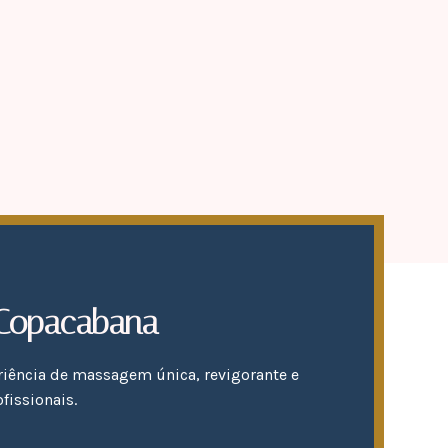
 Copacabana
riência de massagem única, revigorante e
issionais.