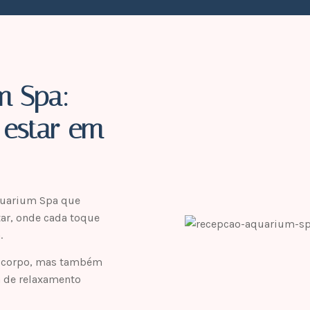
m Spa:
-estar em
uarium Spa que
r, onde cada toque
.
u corpo, mas também
 de relaxamento