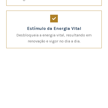
Estímulo da Energia Vital
Desbloqueia a energia vital, resultando em
renovação e vigor no dia a dia.
Descubra os benefícios da massagem
Duplo Lingam, uma prática holística e