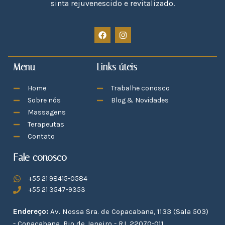
sinta rejuvenescido e revitalizado.
Menu
Links úteis
Home
Trabalhe conosco
Sobre nós
Blog & Novidades
Massagens
Terapeutas
Contato
Fale conosco
+55 21 98415-0584
+55 21 3547-9353
Endereço:
Av. Nossa Sra. de Copacabana, 1133 (Sala 503)
- Copacabana, Rio de Janeiro - RJ, 22070-011.