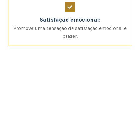
Satisfação emocional:
Promove uma sensação de satisfação emocional e
prazer.
Conheça novas sensações com a
massagem sensual com os pés no
Aquarium Spa.