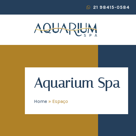
21 98415-0584
Aquarium Spa
Home
»
Espaço