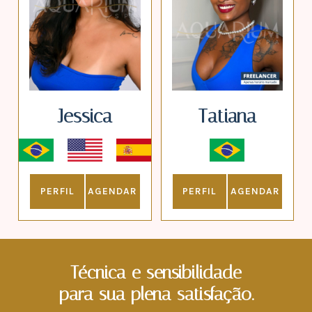
Jessica
Tatiana
PERFIL
AGENDAR
PERFIL
AGENDAR
Técnica e sensibilidade
para sua plena satisfação.