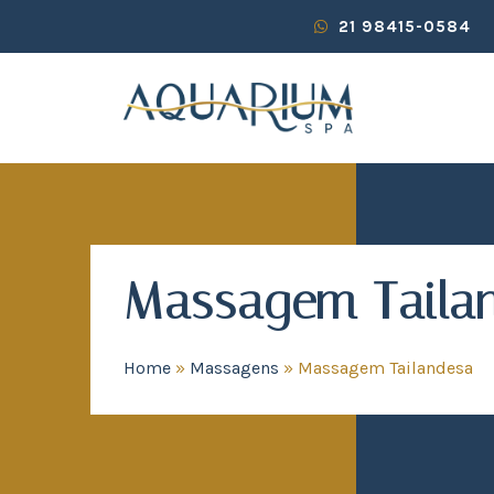
21 98415-0584
Massagem Taila
Home
»
Massagens
»
Massagem Tailandesa