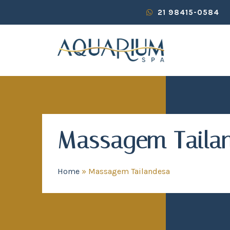
21 98415-0584
Massagem Taila
Home
»
Massagem Tailandesa