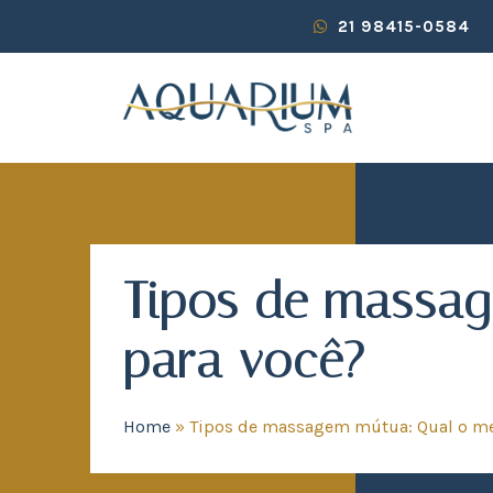
21 98415-0584
Tipos de massa
para você?
Home
»
Tipos de massagem mútua: Qual o me