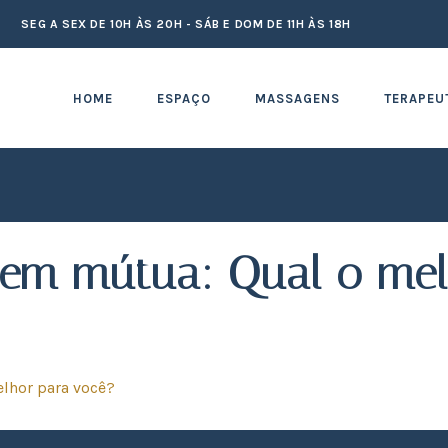
SEG A SEX DE 10H ÀS 20H - SÁB E DOM DE 11H ÀS 18H
HOME
ESPAÇO
MASSAGENS
TERAPEU
gem mútua: Qual o me
lhor para você?