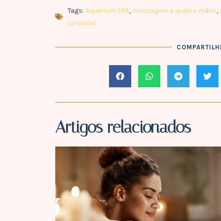
Tags:
Aquarium SPA
,
massagem a quatro mãos
,
corporal
COMPARTILHE
Artigos relacionados