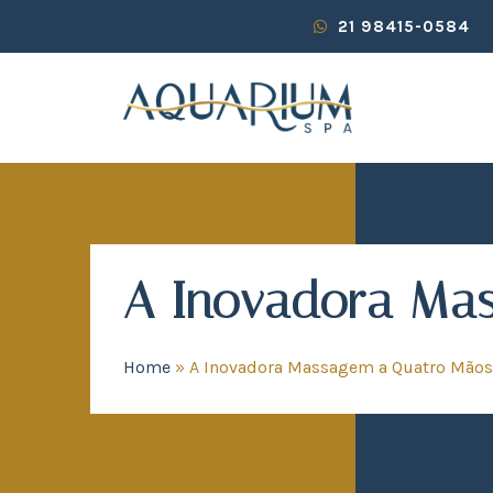
21 98415-0584
A Inovadora Ma
Home
»
A Inovadora Massagem a Quatro Mãos